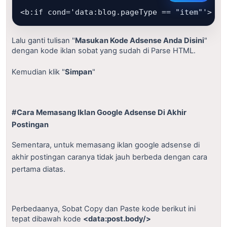
<b:if cond='data:blog.pageType == "item"'> <p
Lalu ganti tulisan "
Masukan Kode Adsense Anda Disini
"
dengan kode iklan sobat yang sudah di Parse HTML
.
Kemudian klik "
Simpan
"
#Cara Memasang Iklan Google Adsense Di Akhir
Postingan
Sementara, untuk memasang iklan google adsense di
akhir postingan caranya tidak jauh berbeda dengan cara
pertama diatas.
Perbedaanya, Sobat Copy dan Paste kode berikut ini
tepat dibawah kode
<data:post.body/>