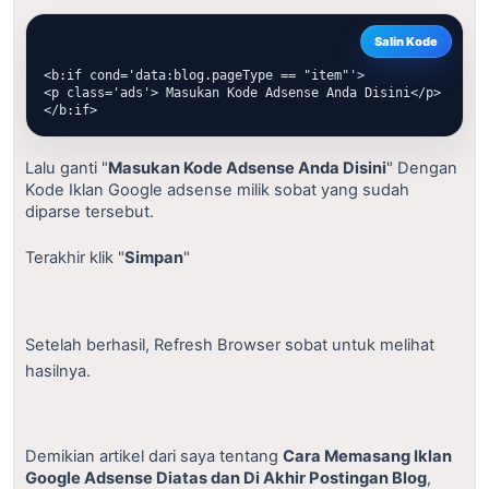
Salin Kode
<b:if cond='data:blog.pageType == "item"'>
<p class='ads'> Masukan Kode Adsense Anda Disini</p>
</b:if>
Lalu ganti "
Masukan Kode Adsense Anda Disini
" Dengan
Kode Iklan Google adsense milik sobat yang sudah
diparse tersebut.
Terakhir klik "
Simpan
"
Setelah berhasil, Refresh Browser sobat untuk melihat
hasilnya.
Demikian artikel dari saya tentang
Cara Memasang Iklan
Google Adsense Diatas dan Di Akhir Postingan Blog
,