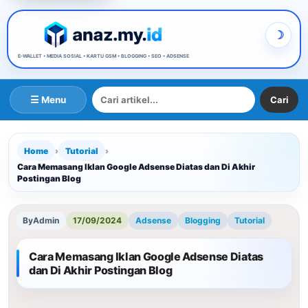
𝕬𝖓𝖆𝖘 𝕴𝖐𝖜𝖆𝖓𝖆 | 𝕭𝖑𝖔𝖌𝖌𝖊𝖗 𝕭𝖑𝖎𝖙𝖆𝖗
E-WALLET • MEDIA SOSIAL • KARTU GSM • BLOGGING • SEO • ADSENSE
☰ Menu
Home
›
Tutorial
›
Cara Memasang Iklan Google Adsense Diatas dan Di Akhir
Postingan Blog
By
Admin
17/09/2024
Adsense
Blogging
Tutorial
Cara Memasang Iklan Google Adsense Diatas
dan Di Akhir Postingan Blog