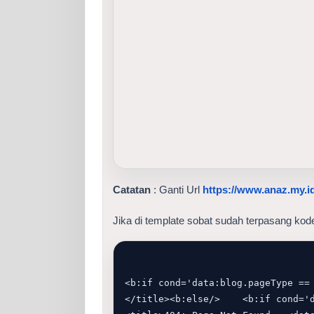
Catatan
 : Ganti Url 
https://www.anaz.my.i
Jika di template sobat sudah terpasang kode
<b:if cond='data:blog.pageType ==
</title><b:else/>    <b:if cond='data