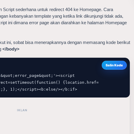
an Script sederhana untuk redirect 404 ke Homepage. Cara
an kebanyakan template yang ketika link dikunjungi tidak ada,
ript ini dimana error page akan diarahkan ke halaman Homepage
rikut ini, sobat bisa menerapkannya dengan memasang kode berikut
ag
</body>
Salin Kode
&quot;error_page&quot;'><script 
ect=setTimeout(function() {location.href= 
t;}, 1);</script><b:else/></b:if>