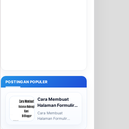
POSTINGAN POPULER
Cara Membuat
Halaman Formulir
Kontak Profesional
Cara Membuat
Untuk Blogspot #2
Halaman Formulir
Kontak Profesional