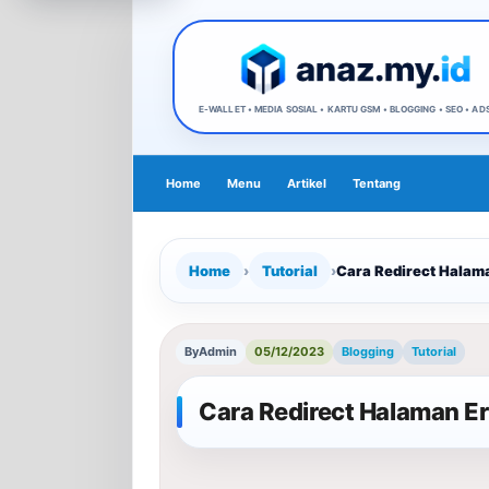
𝕬𝖓𝖆𝖘 𝕴𝖐𝖜𝖆𝖓𝖆 | 𝕭𝖑𝖔𝖌𝖌𝖊𝖗 𝕭𝖑𝖎𝖙𝖆𝖗
E-WALLET • MEDIA SOSIAL • KARTU GSM • BLOGGING • SEO • AD
Home
Menu
Artikel
Tentang
Home
›
Tutorial
›
Cara Redirect Halam
By
Admin
05/12/2023
Blogging
Tutorial
Cara Redirect Halaman E