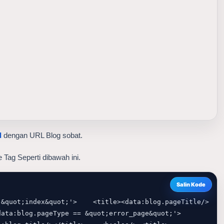
d
 dengan URL Blog sobat.
 Tag Seperti dibawah ini.
Salin Kode
 &quot;index&quot;'>    <title><data:blog.pageTitle/>
:blog.pageType == &quot;error_page&quot;'>        