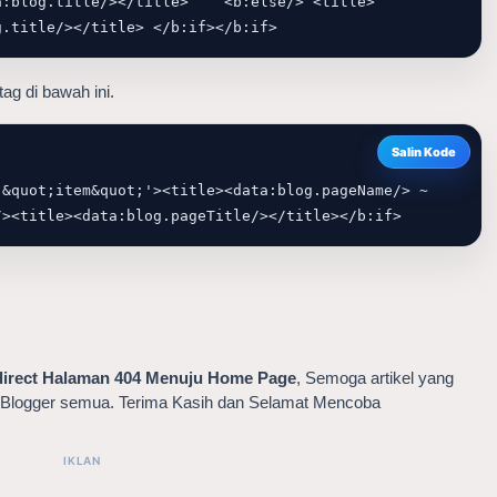
a:blog.title/></title>    <b:else/> <title>
g.title/></title> </b:if></b:if>
ag di bawah ini.
Salin Kode
&quot;item&quot;'><title><data:blog.pageName/> ~ 
/><title><data:blog.pageTitle/></title></b:if>
direct Halaman 404 Menuju Home Page
, Semoga artikel yang 
t Blogger semua. Terima Kasih dan Selamat Mencoba