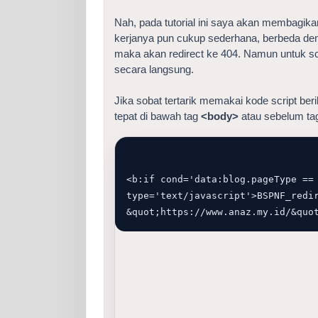
Nah, pada tutorial ini saya akan membagik
kerjanya pun cukup sederhana, berbeda deng
maka akan redirect ke 404. Namun untuk sc
secara langsung.
Jika sobat tertarik memakai kode script be
tepat di bawah tag
<body>
atau sebelum t
<b:if cond='data:blog.pageType == 
type='text/javascript'>BSPNF_redir
&quot;https://www.anaz.my.id/&quo