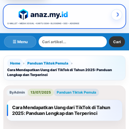
𝕬𝖓𝖆𝖘 𝕴𝖐𝖜𝖆𝖓𝖆 | 𝕭𝖑𝖔𝖌𝖌𝖊𝖗 𝕭𝖑𝖎𝖙𝖆𝖗
E-WALLET • MEDIA SOSIAL • KARTU GSM • BLOGGING • SEO • ADSENSE
☰ Menu
Home
›
Panduan Tiktok Pemula
›
Cara Mendapatkan Uang dari TikTok di Tahun 2025: Panduan
Lengkap dan Terperinci
By
Admin
13/07/2025
Panduan Tiktok Pemula
Cara Mendapatkan Uang dari TikTok di Tahun
2025: Panduan Lengkap dan Terperinci